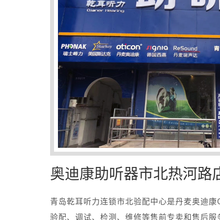
奥迪康助听器市北热河路
青岛乾耳听力连锁市北验配中心是丹麦奥迪康O
验配、调试、检测、维修等售前专卖和售后服